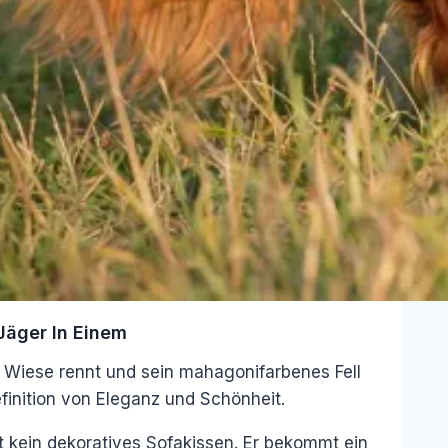
Jäger In Einem
e Wiese rennt und sein mahagonifarbenes Fell
finition von Eleganz und Schönheit.
t kein dekoratives Sofakissen. Er bekommt ein