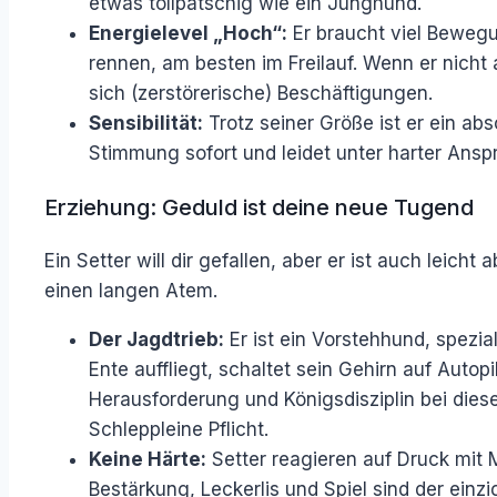
etwas tollpatschig wie ein Junghund.
Energielevel „Hoch“:
Er braucht viel Bewegun
rennen, am besten im Freilauf. Wenn er nicht a
sich (zerstörerische) Beschäftigungen.
Sensibilität:
Trotz seiner Größe ist er ein ab
Stimmung sofort und leidet unter harter Ansp
Erziehung: Geduld ist deine neue Tugend
Ein Setter will dir gefallen, aber er ist auch leich
einen langen Atem.
Der Jagdtrieb:
Er ist ein Vorstehhund, spezia
Ente auffliegt, schaltet sein Gehirn auf Autopi
Herausforderung und Königsdisziplin bei dieser
Schleppleine Pflicht.
Keine Härte:
Setter reagieren auf Druck mit 
Bestärkung, Leckerlis und Spiel sind der einz