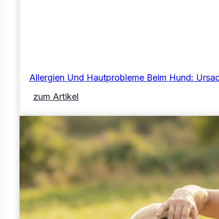
Allergien Und Hautprobleme Beim Hund: Ursac
Allergien
zum Artikel
und
Hautprobleme
beim
Hund:
Ursachen
&
Hilfe
gegen